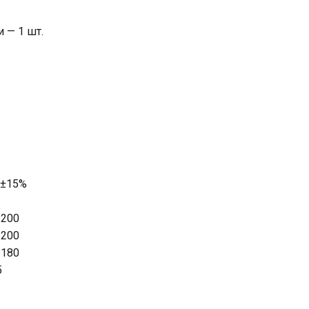
 — 1 шт.
0±15%
–200
–200
–180
5