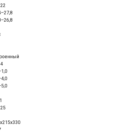
–22
4–27,8
8–26,8
3
троенный
14
–1,0
–4,0
–5,0
1
–25
х215х330
7