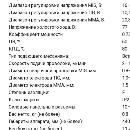
Диапазон регулировки напряжения MIG, B:
16
Диапазон регулировки напряжения TIG, B:
10,
Диапазон регулировки напряжения MMA, В:
20,
Напряжение холостого хода, В:
77
Коэффициент мощности:
0,7
ПВ, %:
60
КПД, %:
80
Тип подающего механизма:
Вс
Скорость подачи проволоки, м/мин:
2–
Диаметр сварочной проволоки MIG, мм:
0,8
Диаметр электрода TIG, мм:
1,0
Диаметр электрода MMA, мм:
1,5
Степень изоляции:
F
Класс защиты:
IP2
Силовые панельные разъемы:
10
Вес нетто, кг (не более):
8,8
Габариты аппарата, мм (не более):
440
Вес брутто, кг (не более):
11,